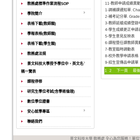
11-教師申請成績異
教務處標準作業流程SOP
1-調補課通知單. Change 
學院簡介
2-補考記分單. Grade n
3-教師延緩成績登錄
表格下載(教師類)
4-學生成績更正申請
學報表格(教師類)
5-學生意見反映表
6-課程暨任課教師異
表格下載(學生類)
7-教室臨時調動表
教務處法規
8-校外教學申請表格
9-招生宣傳品申請單
景文科技大學授予學位中、英文名
1
2
下一頁
最
稱一覽表
課程停修
研究生學位考試(含學術倫理)
數位學位證書
安心就學專區
聯絡我們
景文科技大學 敎務處 全心為您服務！單位電話：(0