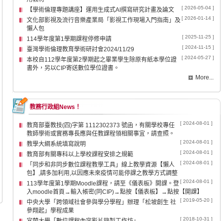
[ 2026-05-04 ]
【學術倫理專題講座】運用生成式AI撰寫研究計畫及論文
[ 2026-01-14 ]
文化部影視及流行音樂產業局「影視工作現場入門指南」及
懶人包
[ 2025-11-25 ]
114學年度第1學期課程停修申請
[ 2024-11-15 ]
臺灣學術倫理教育學術研討會2024/11/29
[ 2024-05-27 ]
本校自112學年度第2學期起之畢業學生除原有紙本學位證
書外，另以CIP寄送數位學位證書。
More...
教務行政組News！
[ 2024-08-01 ]
教育部臺教技(四)字第 1112302373 號函，有關學校專任
教師學術或實務專長應與任教課程領相關事宜，請查照。
[ 2024-08-01 ]
教學大綱系統填寫說明
[ 2024-08-01 ]
教育部有關專科以上學校課程安排之規範
[ 2024-08-01 ]
「同步和非同步數位課程教學工具」線上教學資源【懶人
包】,請多加利用,以因應未來疫情可能停課之教學方式調整
[ 2024-08-01 ]
113學年度第1學期Moodle課程，請至《儀表板》開課。登
入moodle首頁→輸入帳密(同CIP)→點按【儀表板】→點按【開課】
[ 2019-05-20 ]
中央大學「跨領域社會參與學分學程」辦理「松坡創生 社
參翔起」學程成果
[ 2018-10-31 ]